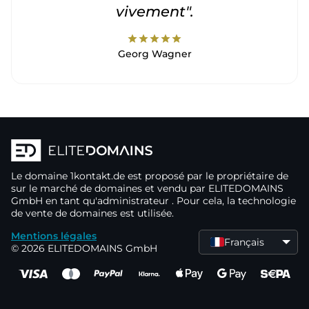
vivement".
star
star
star
star
star
Georg Wagner
Le domaine
1kontakt.de
est proposé par le propriétaire de
sur le marché de domaines
et vendu par ELITEDOMAINS
GmbH en tant qu'administrateur
. Pour cela, la technologie
de vente de domaines
est utilisée.
Mentions légales
Français
© 2026 ELITEDOMAINS GmbH