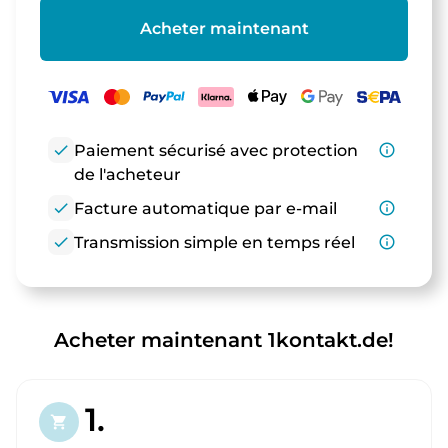
Acheter maintenant
check
Paiement sécurisé avec protection
info_outline
de l'acheteur
check
Facture automatique par e-mail
info_outline
check
Transmission simple en temps réel
info_outline
Acheter maintenant 1kontakt.de!
1.
shopping_cart